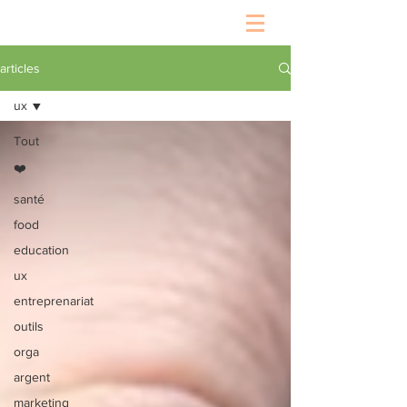
articles
ux
Tout
❤️
santé
food
education
ux
entreprenariat
outils
orga
argent
marketing