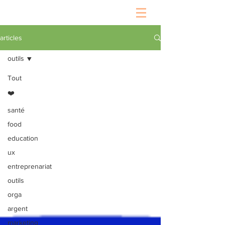
articles
outils
Tout
❤️
santé
food
education
ux
entreprenariat
outils
orga
argent
marketing