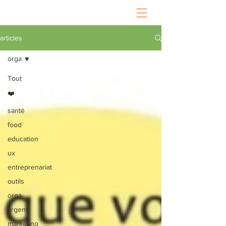
articles
orga
Tout
❤️
santé
food
education
ux
entreprenariat
outils
orga
argent
marketing