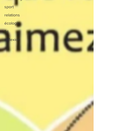
sport
relations
écologie
fyi
réflexion