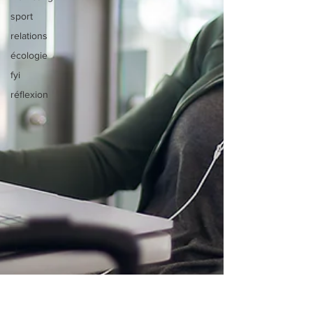
sport
relations
écologie
fyi
réflexion