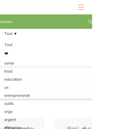
articles
Tout
Tout
❤️
santé
food
education
ux
entreprenariat
outils
orga
argent
marketing