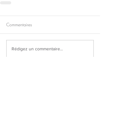
Commentaires
Rédigez un commentaire...
Ce contenu vous a été utile
?
Vous pouvez
vous inscrire à ma
newsletter
pour être sûr de n'en
rater aucune
et/ou
m'encourager en me
payant une bière virtuelle ici.