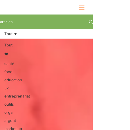
articles
Tout
Tout
❤️
santé
food
education
ux
entreprenariat
outils
orga
argent
marketing