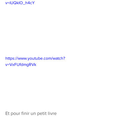
v=iUQklO_h4cY
https://www.youtube.com/watch?
v=VxFUfdmgRVk
Et pour finir un petit livre