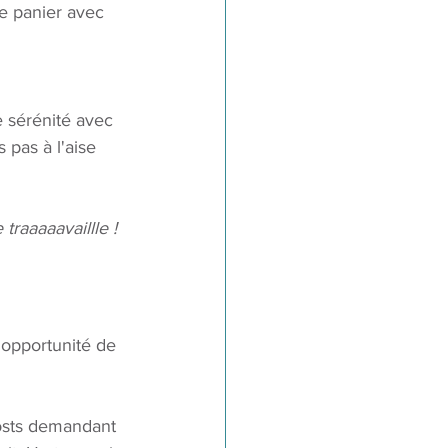
e panier avec 
 sérénité avec 
 pas à l'aise 
raaaaavaillle ! 
l'opportunité de 
osts demandant 