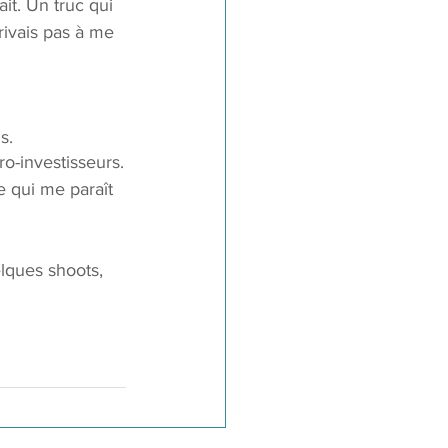
it. Un truc qui 
rivais pas à me 
s.
o-investisseurs.
e qui me paraît 
elques shoots, 