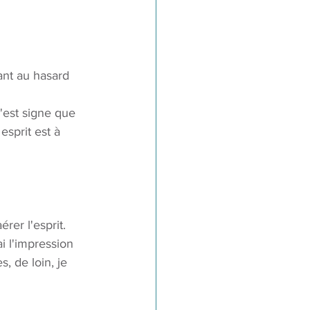
ant au hasard 
c'est signe que 
sprit est à 
rer l'esprit. 
ai l'impression 
, de loin, je 