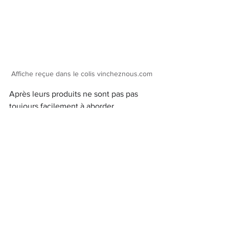
Affiche reçue dans le colis vincheznous.com
Après leurs produits ne sont pas pas 
toujours facilement à aborder. 
Ni financièrement car les rendements 
sont plus faibles.
Ni au niveau du goût qui est parfois 
déroutant pour nos palais habitués à 
des vins modifiés chimiquement (même 
débat d'ailleurs que pour plein de 
produits transformés). 
Mais, ne serait-ce que pour encourager 
la démarche, j'invite tout ceux qui ne 