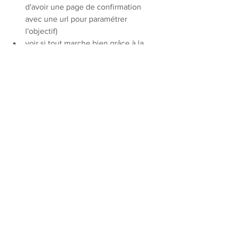
d'avoir une page de confirmation 
avec une url pour paramétrer 
l'objectif)
voir si tout marche bien grâce à la 
console de débug de GTM
paramétrer des évènements de 
conversion précis via Google Ads
paramétrer des évènements de 
conversion précis via le Pixel 
Facebook (nettement mieux fait 
pour les non-techos au passage)
Et comme un entrepreneur du coin qui 
se reconnaîtra peut-être l'a dit : ce qui 
fait bien souvent la différence dans une 
aventure entrepreneuriale, c'est la 
courbe d'apprentissage.