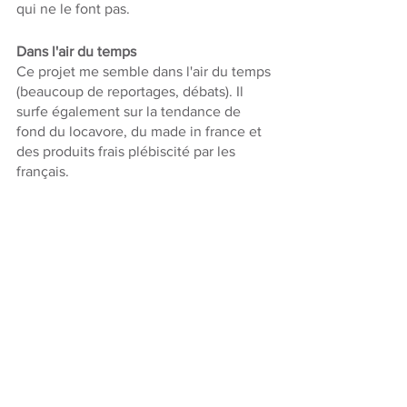
qui ne le font pas. 
Dans l'air du temps
Ce projet me semble dans l'air du temps 
(beaucoup de reportages, débats). Il 
surfe également sur la tendance de 
fond du locavore, du made in france et 
des produits frais plébiscité par les 
français. 
D'autres secteurs
Même si je pense qu'il faut commencer 
sur les deux sujets forts  que sont les 
restaurants et les boulangers, es 
possibilités d’évolution vers d’autres 
secteurs (cosmétiques, produits du 
terroir) sont illimitées.