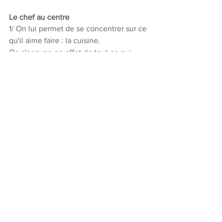
Le chef au centre
1/ On lui permet de se concentrer sur ce 
qu'il aime faire : la cuisine.
On s'occupe en effet de tout ce qui 
saoule en général un chef cuisine qui 
est à son compte : investissement immo 
et matos, gestion du personnel, 
marketing.
2/ On le starise car on fait le focus sur 
lui et non son restaurant
Les points de vigileance
je pense que comme en 
immobilier, pour que l'activité soit 
rentable à temps complet, il faut 
créer et gérer plusieurs lieux