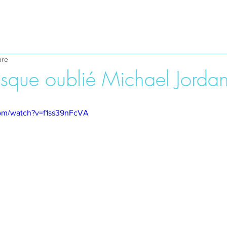
ure
resque oublié Michael Jorda
com/watch?v=f1ss39nFcVA