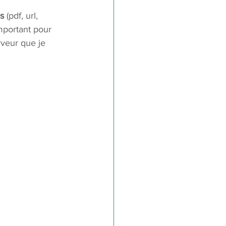
os
 (pdf, url, 
mportant pour 
rveur que je 