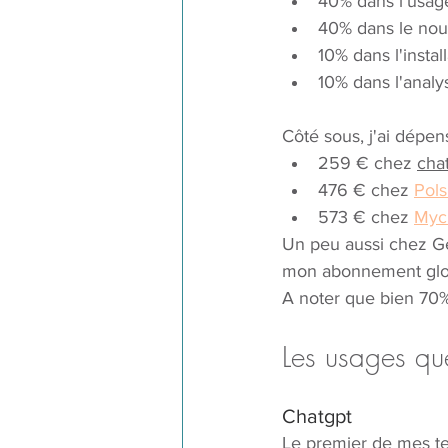
40% dans l'usage
40% dans le nourr
10% dans l'instal
10% dans l'analy
Côté sous, j'ai dépen
259 € chez 
cha
476 € chez 
Pols
573 € chez 
Myc
Un peu aussi chez Gem
mon abonnement glo
A noter que bien 70%
Les usages que
Chatgpt
Le premier de mes te