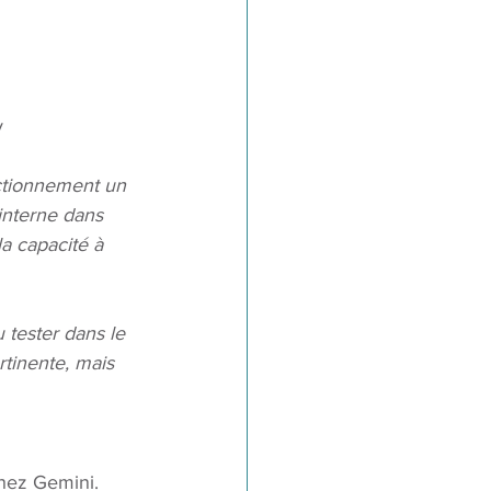
v
ctionnement un 
nterne dans 
la capacité à 
 tester dans le 
tinente, mais 
chez Gemini. 