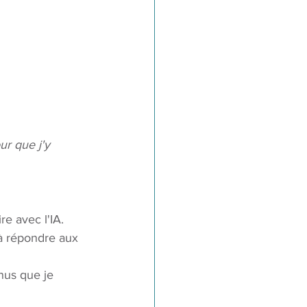
ur que j'y 
re avec l'IA. 
 à répondre aux 
nus que je 