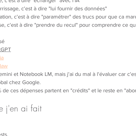
, c'est à dire "échanger" avec l'IA
issage, c'est à dire "lui fournir des données" 
lation, c'est à dire "paramétrer" des trucs pour que ca ma
se, c'est à dire "prendre du recul" pour comprendre ce qui 
sé
tGPT
ia
law
ini et Notebook LM, mais j'ai du mal à l'évaluer car c'es
bal chez Google.
 de ces dépenses partent en "crédits" et le reste en "ab
 j'en ai fait
sts. 