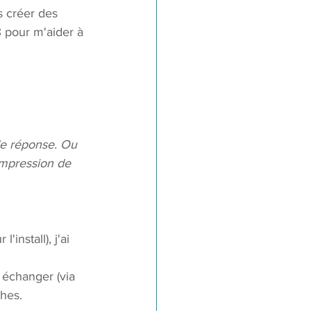
s créer des 
 pour m'aider à 
de réponse. Ou 
impression de 
install), j'ai 
 échanger (via 
ches.