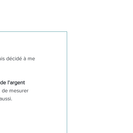
uis décidé à me 
de l'argent 
r, de mesurer 
ussi. 