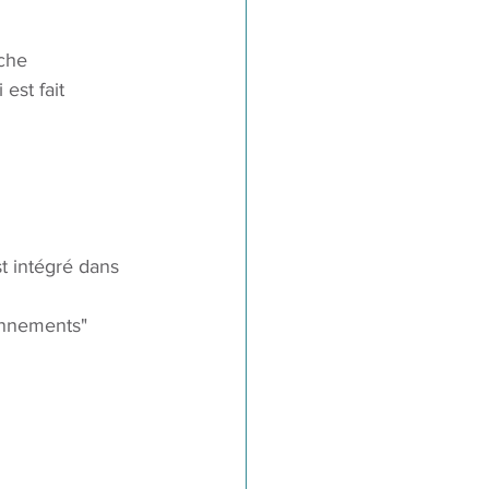
rche
est fait
t intégré dans 
onnements"