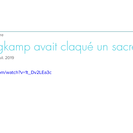
re
gkamp avait claqué un sacré
uil. 2019
com/watch?v=1t_Dv2LEa3c