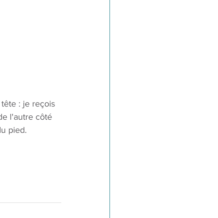
ête : je reçois 
de l'autre côté 
u pied. 