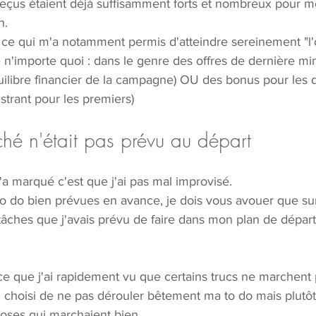
reçus étaient déjà suffisamment forts et nombreux pour me
n.
 ce qui m'a notamment permis d'atteindre sereinement "l'ob
e n'importe quoi : dans le genre des offres de dernière m
uilibre financier de la campagne) OU des bonus pour les d
ustrant pour les premiers)
hé n'était pas prévu au départ
a marqué c'est que j'ai pas mal improvisé. 
to do bien prévues en avance, je dois vous avouer que sur
âches que j'avais prévu de faire dans mon plan de départ
e que j'ai rapidement vu que certains trucs ne marchent p
i choisi de ne pas dérouler bêtement ma to do mais plutô
oses qui marchaient bien. 