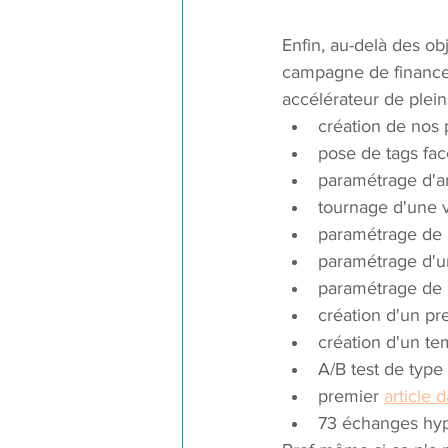
Enfin, au-delà des obj
campagne de financem
accélérateur de plein
création de nos 
pose de tags face
paramétrage d'an
tournage d'une 
paramétrage de 
paramétrage d'u
paramétrage de
création d'un pre
création d'un te
A/B test de typ
premier 
article 
73 échanges hyper