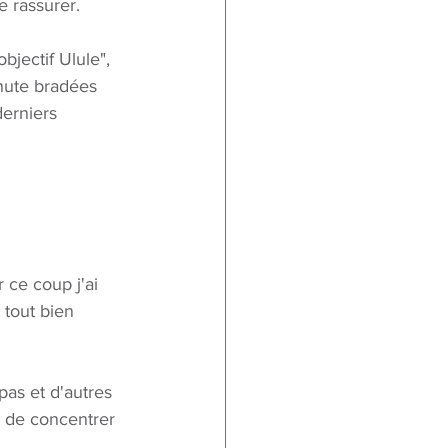
 rassurer. 
jectif Ulule", 
inute bradées 
erniers 
 ce coup j'ai 
 tout bien 
as et d'autres 
t de concentrer 