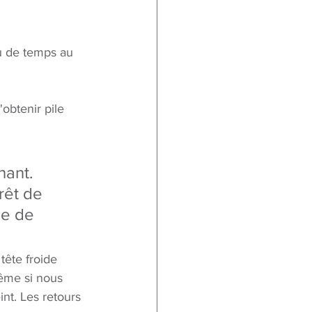
u de temps au 
'obtenir pile 
hant. 
rêt de 
ge de 
tête froide 
même si nous 
int. Les retours 