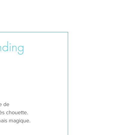
nding
e de 
rès chouette. 
mais magique.