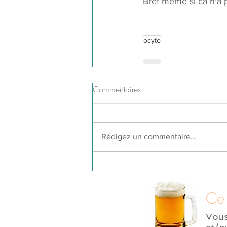
Bref même si ca n'a p
ocyto
Commentaires
Rédigez un commentaire...
Ce 
Vou