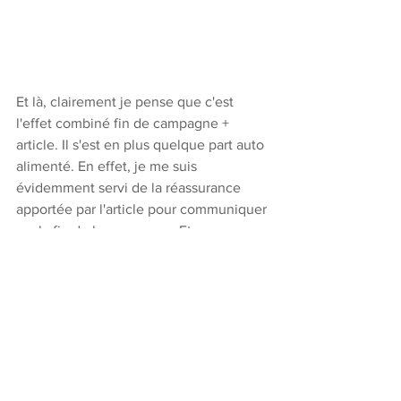
Et là, clairement je pense que c'est 
l'effet combiné fin de campagne + 
article. Il s'est en plus quelque part auto 
alimenté. En effet, je me suis 
évidemment servi de la réassurance 
apportée par l'article pour communiquer 
sur la fin de la campagne. Et 
inversement les gens qui venaient plus 
pour la fin de la campagne ont pu lire 
l'article. 
C'est d'ailleurs sûrement aussi cette 
même combinaison qui a fait exploser 
les vues de mon profil Linkedin. En 